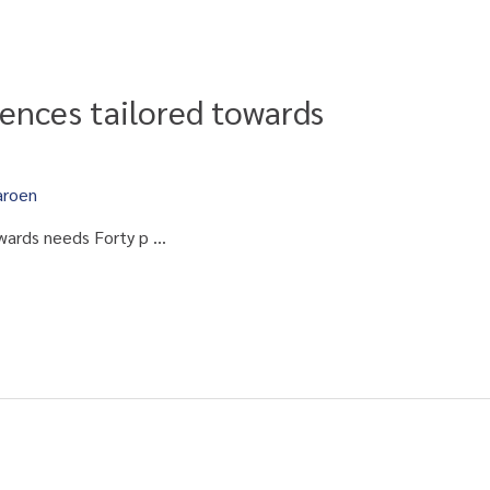
iences tailored towards
aroen
owards needs Forty p …