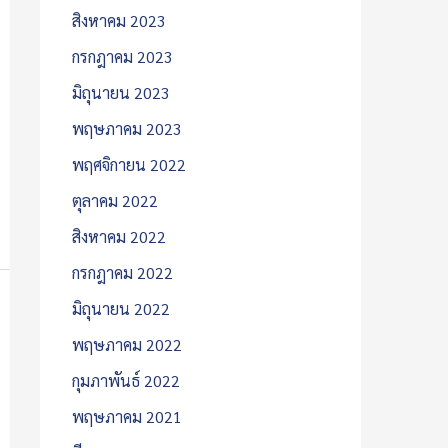
สิงหาคม 2023
กรกฎาคม 2023
มิถุนายน 2023
พฤษภาคม 2023
พฤศจิกายน 2022
ตุลาคม 2022
สิงหาคม 2022
กรกฎาคม 2022
มิถุนายน 2022
พฤษภาคม 2022
กุมภาพันธ์ 2022
พฤษภาคม 2021