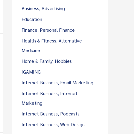
Business, Advertising
Education
Finance, Personal Finance
Health & Fitness, Alternative
Medicine
Home & Family, Hobbies
IGAMING
Internet Business, Email Marketing
Internet Business, Internet
Marketing
Internet Business, Podcasts
Internet Business, Web Design