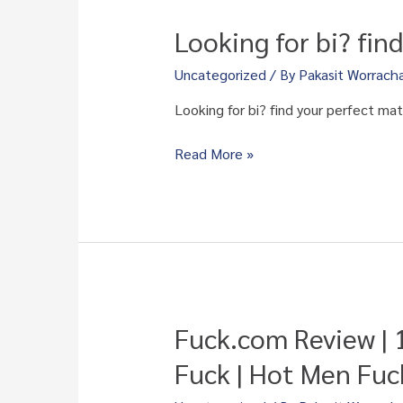
Fictitious
Dating
Looking for bi? fi
Site
On
Uncategorized
/ By
Pakasit Worrach
Line
Looking for bi? find your perfect m
|
Looking
Read More »
for
bi?
find
your
perfect
match
now
Fuck.com Review | 
Fuck | Hot Men Fu