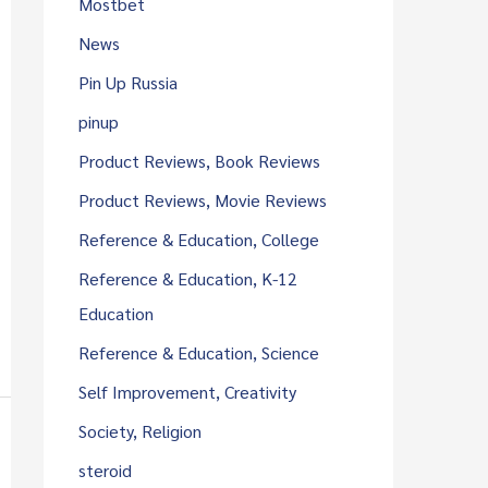
Mostbet
News
Pin Up Russia
pinup
Product Reviews, Book Reviews
Product Reviews, Movie Reviews
Reference & Education, College
Reference & Education, K-12
Education
Reference & Education, Science
Self Improvement, Creativity
Society, Religion
steroid