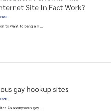
Internet Site In Fact Work?
aroen
on to want to bang a h …
ous gay hookup sites
aroen
sites An anonymous gay …