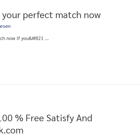
nd your perfect match now
aroen
atch now If you&#821 …
100 % Free Satisfy And
ck.com