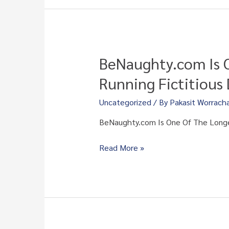
couples
dating
journey?
BeNaughty.com Is 
Running Fictitious 
Uncategorized
/ By
Pakasit Worrach
BeNaughty.com Is One Of The Longes
BeNaughty.com
Read More »
Is
One
Of
The
Longest
Running