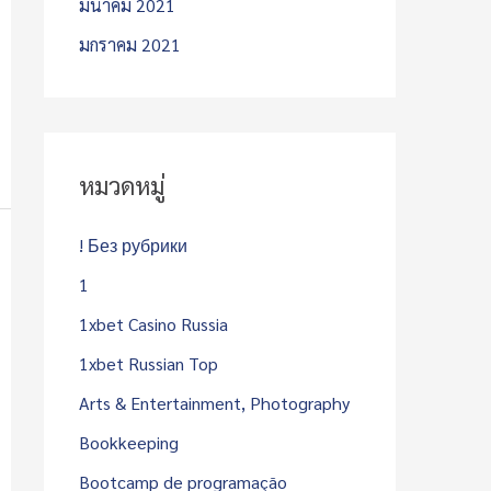
มีนาคม 2021
มกราคม 2021
หมวดหมู่
! Без рубрики
1
1xbet Casino Russia
1xbet Russian Top
Arts & Entertainment, Photography
Bookkeeping
Bootcamp de programação