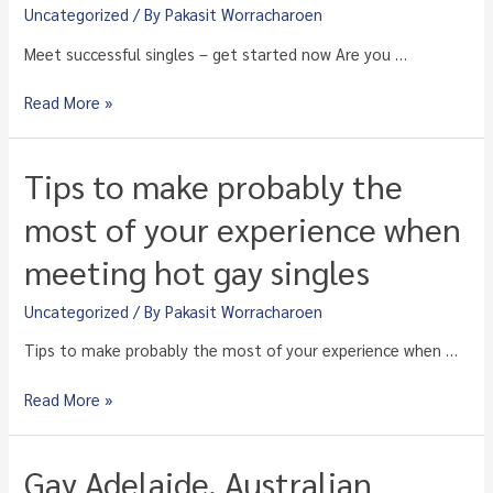
a
Uncategorized
/ By
Pakasit Worracharoen
thrilling
Meet successful singles – get started now Are you …
crossdresser
chat
Meet
Read More »
successful
singles
–
Tips to make probably the
get
started
most of your experience when
now
meeting hot gay singles
Uncategorized
/ By
Pakasit Worracharoen
Tips to make probably the most of your experience when …
Tips
Read More »
to
make
probably
Gay Adelaide, Australian
the