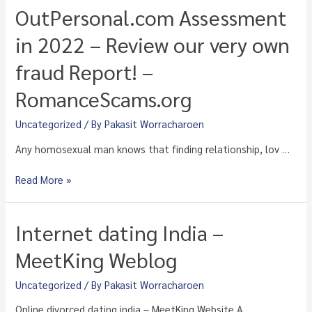
look
OutPersonal.com Assessment
out
for
in 2022 – Review our very own
in
fraud Report! –
a
cougar
RomanceScams.org
hookup
site
Uncategorized
/ By
Pakasit Worracharoen
Any homosexual man knows that finding relationship, lov …
OutPersonal.com
Read More »
Assessment
in
2022
Internet dating India –
–
Review
MeetKing Weblog
our
very
Uncategorized
/ By
Pakasit Worracharoen
own
Online divorced dating india – MeetKing Website A …
fraud