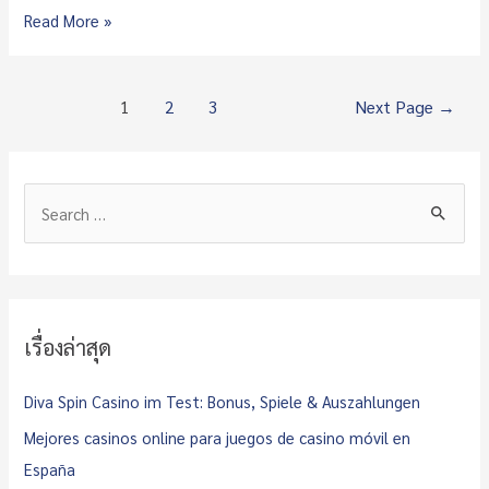
Find
sex
Read More »
love
and
companionship
Posts
1
2
3
Next Page
→
with
pagination
seniormatch
com
S
e
a
r
c
เรื่องล่าสุด
h
f
Diva Spin Casino im Test: Bonus, Spiele & Auszahlungen
o
Mejores casinos online para juegos de casino móvil en
r
España
: