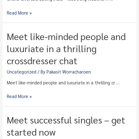
Report!
Internet
–
Read More »
dating
RomanceScams.org
India
–
Meet like-minded people and
MeetKing
Weblog
luxuriate in a thrilling
crossdresser chat
Uncategorized
/ By
Pakasit Worracharoen
Meet like-minded people and luxuriate in a thrilling cr …
Meet
Read More »
like-
minded
people
Meet successful singles – get
and
luxuriate
started now
in