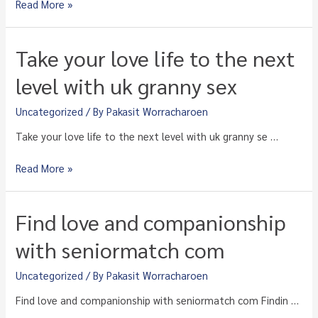
Discover
Read More »
your
perfect
match
Take your love life to the next
with
this
level with uk granny sex
advanced
search
Uncategorized
/ By
Pakasit Worracharoen
tools
Take your love life to the next level with uk granny se …
Take
Read More »
your
love
life
Find love and companionship
to
the
with seniormatch com
next
level
Uncategorized
/ By
Pakasit Worracharoen
with
Find love and companionship with seniormatch com Findin …
uk
granny