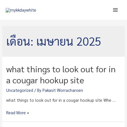
Skip
to
Main
content
Men
เดือน:
เมษายน 2025
what things to look out for in
a cougar hookup site
Uncategorized
/ By
Pakasit Worracharoen
what things to look out for in a cougar hookup site Whe …
what
Read More »
things
to