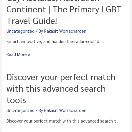
most
Continent | The Primary LGBT
of
Travel Guide!
your
experience
when
Uncategorized
/ By
Pakasit Worracharoen
meeting
Smart, innovative, and âunder-the-radar-cool’ â …
hot
gay
Gay
Read More »
singles
Adelaide,
Australian
Continent
Discover your perfect match
|
The
with this advanced search
Primary
tools
LGBT
Travel
Guide!
Uncategorized
/ By
Pakasit Worracharoen
Discover your perfect match with this advanced search t …