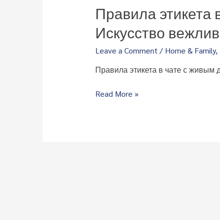
Правила этикета 
Искусство вежлив
Leave a Comment
/
Home & Family,
Правила этикета в чате с живым 
Правила
Read More »
этикета
в
чате
с
живым
дилером:
Искусство
вежливой
игры