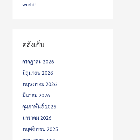
world!
คลังเก็บ
กรกฎาคม 2026
มิถุนายน 2026
พฤษภาคม 2026
มีนาคม 2026
กุมภาพันธ์ 2026
มกราคม 2026
พฤศจิกายน 2025