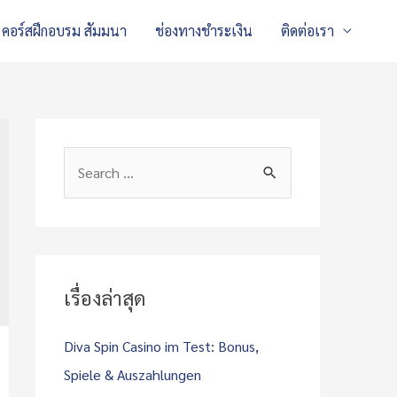
คอร์สฝึกอบรม สัมมนา
ช่องทางชำระเงิน
ติดต่อเรา
S
e
a
r
c
เรื่องล่าสุด
h
f
Diva Spin Casino im Test: Bonus,
o
Spiele & Auszahlungen
r