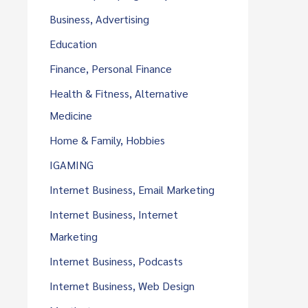
Business, Advertising
Education
Finance, Personal Finance
Health & Fitness, Alternative
Medicine
Home & Family, Hobbies
IGAMING
Internet Business, Email Marketing
Internet Business, Internet
Marketing
Internet Business, Podcasts
Internet Business, Web Design