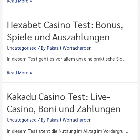
Kakadu
Read More »
Casino
Test:
Spiele,
Hexabet Casino Test: Bonus,
Boni
und
Spiele und Auszahlungen
Zahlungen
im
Uncategorized
/ By
Pakasit Worracharoen
Blick
In diesem Test geht es vor allem um eine praktische Sic …
Hexabet
Read More »
Casino
Test:
Bonus,
Kakadu Casino Test: Live-
Spiele
und
Casino, Boni und Zahlungen
Auszahlungen
Uncategorized
/ By
Pakasit Worracharoen
In diesem Test steht die Nutzung im Alltag im Vordergru …