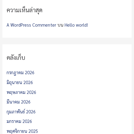
ความเห็นล่าสุด
A WordPress Commenter
บน
Hello world!
คลังเก็บ
กรกฎาคม 2026
มิถุนายน 2026
พฤษภาคม 2026
มีนาคม 2026
กุมภาพันธ์ 2026
มกราคม 2026
พฤศจิกายน 2025