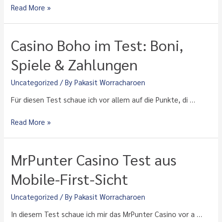
Kakadu
Read More »
Casino
Test:
Live-
Casino Boho im Test: Boni,
Casino,
Boni
Spiele & Zahlungen
und
Zahlungen
Uncategorized
/ By
Pakasit Worracharoen
Für diesen Test schaue ich vor allem auf die Punkte, di …
Casino
Read More »
Boho
im
Test:
MrPunter Casino Test aus
Boni,
Spiele
Mobile-First-Sicht
&
Zahlungen
Uncategorized
/ By
Pakasit Worracharoen
In diesem Test schaue ich mir das MrPunter Casino vor a …