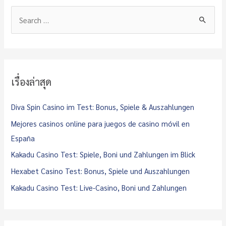
S
e
a
r
c
เรื่องล่าสุด
h
f
Diva Spin Casino im Test: Bonus, Spiele & Auszahlungen
o
Mejores casinos online para juegos de casino móvil en
r
España
:
Kakadu Casino Test: Spiele, Boni und Zahlungen im Blick
Hexabet Casino Test: Bonus, Spiele und Auszahlungen
Kakadu Casino Test: Live-Casino, Boni und Zahlungen