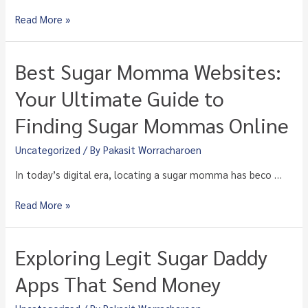
MrPunter
Read More »
Casino
Test
aus
Best Sugar Momma Websites:
Mobile-
First-
Your Ultimate Guide to
Sicht
Finding Sugar Mommas Online
Uncategorized
/ By
Pakasit Worracharoen
In today’s digital era, locating a sugar momma has beco …
Best
Read More »
Sugar
Momma
Websites:
Exploring Legit Sugar Daddy
Your
Ultimate
Apps That Send Money
Guide
to