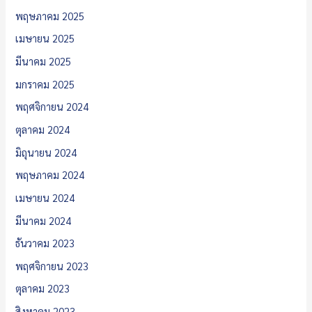
พฤษภาคม 2025
เมษายน 2025
มีนาคม 2025
มกราคม 2025
พฤศจิกายน 2024
ตุลาคม 2024
มิถุนายน 2024
พฤษภาคม 2024
เมษายน 2024
มีนาคม 2024
ธันวาคม 2023
พฤศจิกายน 2023
ตุลาคม 2023
สิงหาคม 2023