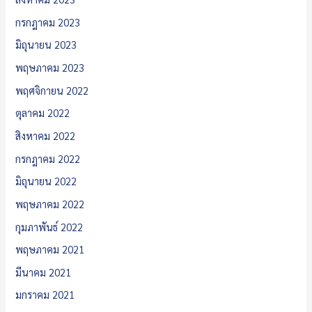
กรกฎาคม 2023
มิถุนายน 2023
พฤษภาคม 2023
พฤศจิกายน 2022
ตุลาคม 2022
สิงหาคม 2022
กรกฎาคม 2022
มิถุนายน 2022
พฤษภาคม 2022
กุมภาพันธ์ 2022
พฤษภาคม 2021
มีนาคม 2021
มกราคม 2021