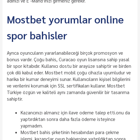
adınızı ve E -Mand’inizi girmeniz gerekir.
Mostbet yorumlar online
spor bahisler
Ayrıca oyuncuların yararlanabileceği birçok promosyon ve
bonus vardır. Çoğu bahis, Curacao oyun lisansına sahip yasal
bir spor kitabıdır. Kullanıcı dostu bir arayüze sahiptir ve birden
çok dili kabul eder. Mostbet mobil çoğu cihazla uyumludur ve
harika bir kumar deneyimi sunar. Kullanıcıların kişisel bilgilerini
ve verilerini korumak için SSL sertifikaları kullanır. Mostbet
Türkiye özgün ve kaliteli aynı zamanda güvenilir bir tasarıma
sahiptir.
Kazancınızı almanız için ilave odeme talep etti.onu da
yaptırdıktan sonra daha fazla ödeme isteyince
yapmadım.
Mostbet bahis şirketinin hesabından para çekme
işlemi, kazançlar oyun bakiyesine yatırıldıktan sonra