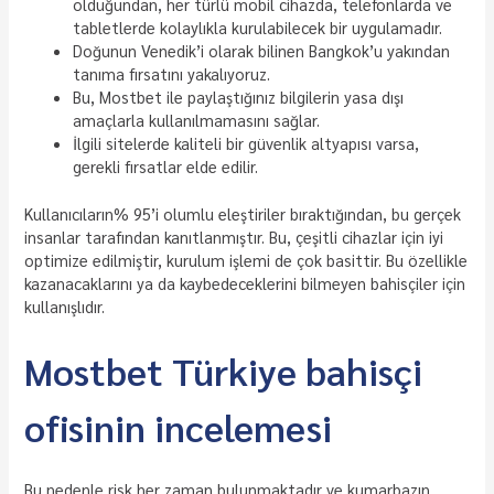
olduğundan, her türlü mobil cihazda, telefonlarda ve
tabletlerde kolaylıkla kurulabilecek bir uygulamadır.
Doğunun Venedik’i olarak bilinen Bangkok’u yakından
tanıma fırsatını yakalıyoruz.
Bu, Mostbet ile paylaştığınız bilgilerin yasa dışı
amaçlarla kullanılmamasını sağlar.
İlgili sitelerde kaliteli bir güvenlik altyapısı varsa,
gerekli fırsatlar elde edilir.
Kullanıcıların% 95’i olumlu eleştiriler bıraktığından, bu gerçek
insanlar tarafından kanıtlanmıştır. Bu, çeşitli cihazlar için iyi
optimize edilmiştir, kurulum işlemi de çok basittir. Bu özellikle
kazanacaklarını ya da kaybedeceklerini bilmeyen bahisçiler için
kullanışlıdır.
Mostbet Türkiye bahisçi
ofisinin incelemesi
Bu nedenle risk her zaman bulunmaktadır ve kumarbazın