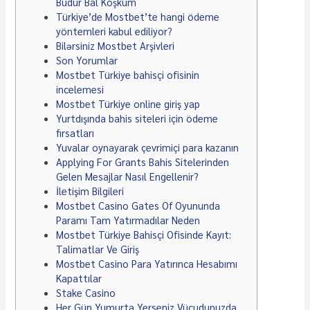
Budur Bal Köşküm
Türkiye’de Mostbet’te hangi ödeme
yöntemleri kabul ediliyor?
Bilərsiniz Mostbet Arşivleri
Son Yorumlar
Mostbet Türkiye bahisçi ofisinin
incelemesi
Mostbet Türkiye online giriş yap
Yurtdışında bahis siteleri için ödeme
fırsatları
Yuvalar oynayarak çevrimiçi para kazanın
Applying For Grants Bahis Sitelerinden
Gelen Mesajlar Nasıl Engellenir?
İletişim Bilgileri
Mostbet Casino Gates Of Oyununda
Paramı Tam Yatırmadılar Neden
Mostbet Türkiye Bahisçi Ofisinde Kayıt:
Talimatlar Ve Giriş
Mostbet Casino Para Yatırınca Hesabımı
Kapattılar
Stake Casino
Her Gün Yumurta Yerseniz Vücudunuzda