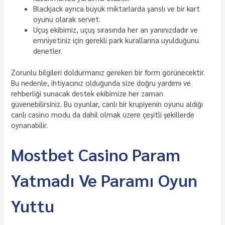
Blackjack ayrıca büyük miktarlarda şanslı ve bir kart
oyunu olarak servet.
Uçuş ekibimiz, uçuş sırasında her an yanınızdadır ve
emniyetiniz için gerekli park kurallarına uyulduğunu
denetler.
Zorunlu bilgileri doldurmanız gereken bir form görünecektir.
Bu nedenle, ihtiyacınız olduğunda size doğru yardımı ve
rehberliği sunacak destek ekibimize her zaman
güvenebilirsiniz. Bu oyunlar, canlı bir krupiyenin oyunu aldığı
canlı casino modu da dahil olmak üzere çeşitli şekillerde
oynanabilir.
Mostbet Casino Param
Yatmadı Ve Paramı Oyun
Yuttu