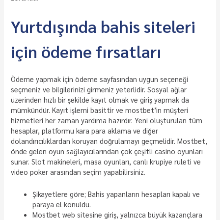
Yurtdışında bahis siteleri
için ödeme fırsatları
Ödeme yapmak için ödeme sayfasından uygun seçeneği
seçmeniz ve bilgilerinizi girmeniz yeterlidir. Sosyal ağlar
üzerinden hızlı bir şekilde kayıt olmak ve giriş yapmak da
mümkündür. Kayıt işlemi basittir ve mostbet’in müşteri
hizmetleri her zaman yardıma hazırdır. Yeni oluşturulan tüm
hesaplar, platformu kara para aklama ve diğer
dolandırıcılıklardan koruyan doğrulamayı geçmelidir. Mostbet,
önde gelen oyun sağlayıcılarından çok çeşitli casino oyunları
sunar. Slot makineleri, masa oyunları, canlı krupiye ruleti ve
video poker arasından seçim yapabilirsiniz.
Şikayetlere göre; Bahis yapanların hesapları kapalı ve
paraya el konuldu.
Mostbet web sitesine giriş, yalnızca büyük kazançlara