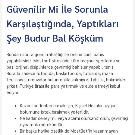
Güvenilir Mi İle Sorunla
Karşılaştığında, Yaptıkları
Şey Budur Bal Köşküm
Bundan sonra gönül rahatlığı ile online canlı bahis
yapabilirsiniz. Mostbet sitesinde tüm meşhur sporlarda ve
bazı orijinal disiplinlerde çevrimiçi bahisler yapabilirsiniz.
Burada sadece futbolda, basketbolda, futsalda, masa
tenisinde turnuvalar bulunmakla kalmıyor. Tabii ki, bukmeker
şirketi Türkiye lirası ile para yatırmak ve elde etmeyi kabul
ediyor.
Kazanılan fonları almak için, Kişisel Hesabın uygun
bölümüne istek bırakmak yeterlidir.
Ne kadar deneyimli veya acemi olursanız olun, çevrimiçi
oynamak mümkündür.
Bir başka harika özellik de MostBet’in kazanmayan