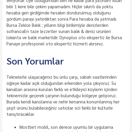
veriyorlar. Üye olduğumdan beri ne kadar para yatırdım Allah
bilir 1 kere bile çekim yapamadım. Hiçbir sıkıntı da yoktu
hesaba geri girdiğimde hesabın dondurulmuş olduğunu
gördüm parayı yatırdıktan sonra Para hesaba da yatmadı.
Bursa Zekice Balık ; yılların bilgi birikimiyle denizlerden
sofranızaEn taze lezzetler sunan balık & deniz ürünleri
lokanta ve balık marketidir. Dynoplus oto ekspertiz ile Bursa
Panayır profesyonel oto ekspertiz hizmeti alırsınız.
Son Yorumlar
Teknelerle ulaşacağımız bu ünlü çarşı, sabah saatlerinden
öğleye kadar açık olduğundan erkenden yola çıkıyoruz. Su
kanalları arasına kurulan farklı ve etkileyici köylerin içinden
teknemizle geçerek çarşının bulunduğu bölgeye geliyoruz.
Burada kendi kanolarına ve nehir kenarına konumlanmış her
çeşit ürünü bulabileceğiniz satıcılar sizi farklı bir kültürle
tanıştıracaklar.
Mostbet mobil, son derece uyumlu bir uygulama