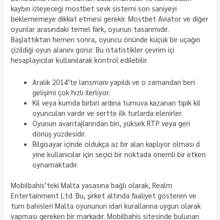
kaybın izleyeceği mostbet sevk sistemi son saniyeyi
beklememeye dikkat etmesi gerekir. Mostbet Aviator ve diğer
oyunlar arasındaki temel fark, oyunun tasarımıdır.
Başlattıktan hemen sonra, oyuncu önünde küçük bir uçağın
çizildiği oyun alanını görür. Bu istatistikler çevrim içi
hesaplayıcılar kullanılarak kontrol edilebilir.
Aralık 2014’te lansmanı yapıldı ve o zamandan beri
gelişimi çok hızlı ilerliyor.
Kil veya kumda birbiri ardına turnuva kazanan tipik kil
oyuncuları vardır ve sertte ilk turlarda elenirler.
Oyunun avantajlarından biri, yüksek RTP veya geri
dönüş yüzdesidir.
Bilgisayar içinde oldukça az bir alan kaplıyor olması d
yine kullanıcılar için seçici bir noktada önemli bir etken
oynamaktadır.
Mobilbahis’teki Malta yasasına bağlı olarak, Realm
Entertainment Ltd. Bu, şirket altında faaliyet gösteren ve
tüm bahisleri Malta oyununun idari kurallarına uygun olarak
yapması gereken bir markadır. Mobilbahis sitesinde bulunan