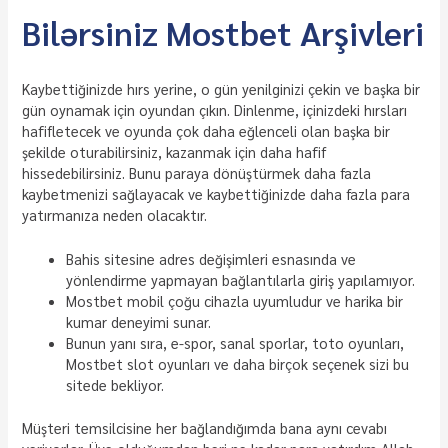
Bilərsiniz Mostbet Arşivleri
Kaybettiğinizde hırs yerine, o gün yenilginizi çekin ve başka bir
gün oynamak için oyundan çıkın. Dinlenme, içinizdeki hırsları
hafifletecek ve oyunda çok daha eğlenceli olan başka bir
şekilde oturabilirsiniz, kazanmak için daha hafif
hissedebilirsiniz. Bunu paraya dönüştürmek daha fazla
kaybetmenizi sağlayacak ve kaybettiğinizde daha fazla para
yatırmanıza neden olacaktır.
Bahis sitesine adres değişimleri esnasında ve
yönlendirme yapmayan bağlantılarla giriş yapılamıyor.
Mostbet mobil çoğu cihazla uyumludur ve harika bir
kumar deneyimi sunar.
Bunun yanı sıra, e-spor, sanal sporlar, toto oyunları,
Mostbet slot oyunları ve daha birçok seçenek sizi bu
sitede bekliyor.
Müşteri temsilcisine her bağlandığımda bana aynı cevabı