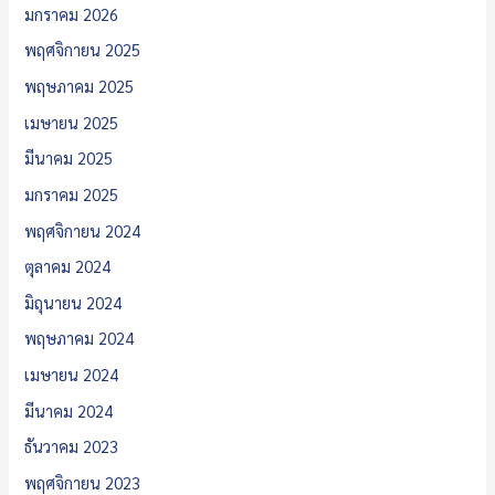
มกราคม 2026
พฤศจิกายน 2025
พฤษภาคม 2025
เมษายน 2025
มีนาคม 2025
มกราคม 2025
พฤศจิกายน 2024
ตุลาคม 2024
มิถุนายน 2024
พฤษภาคม 2024
เมษายน 2024
มีนาคม 2024
ธันวาคม 2023
พฤศจิกายน 2023