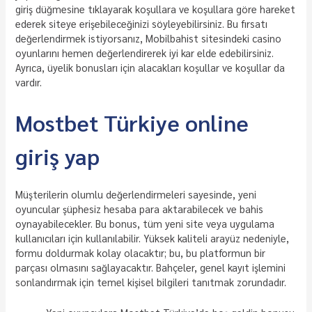
giriş düğmesine tıklayarak koşullara ve koşullara göre hareket
ederek siteye erişebileceğinizi söyleyebilirsiniz. Bu fırsatı
değerlendirmek istiyorsanız, Mobilbahist sitesindeki casino
oyunlarını hemen değerlendirerek iyi kar elde edebilirsiniz.
Ayrıca, üyelik bonusları için alacakları koşullar ve koşullar da
vardır.
Mostbet Türkiye online
giriş yap
Müşterilerin olumlu değerlendirmeleri sayesinde, yeni
oyuncular şüphesiz hesaba para aktarabilecek ve bahis
oynayabilecekler. Bu bonus, tüm yeni site veya uygulama
kullanıcıları için kullanılabilir. Yüksek kaliteli arayüz nedeniyle,
formu doldurmak kolay olacaktır; bu, bu platformun bir
parçası olmasını sağlayacaktır. Bahçeler, genel kayıt işlemini
sonlandırmak için temel kişisel bilgileri tanıtmak zorundadır.