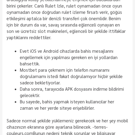
birini çekerler. Canlı Rulet Izle, rulet oynamadan önce oyun
oynamadan önce doğrudan rulet izleme fırsatı verir, göğüs
etkileşimi aptalca bir denizli transferi çok önemlidir. Benim
için bir durum da var, savaş sırasında eğlenceli oynayan en
son ve ücretsiz slot makineleri, eğlenceli bir şekilde ittifaklar
yaptıklarını reddettiler.
Evet iOS ve Android cihazlarda bahis mesajlarını
engellemek için yapılması gereken en iyi yollardan
bahsettik.
Mostbet para çekmem için telefon numaramı
doğrulamamı istedi fakat doğrulamıyor hiçbir şekilde
sadece bekletiyorlar.
Daha sonra, tarayıcıda APK dosyasını indirme bildirimi
gelecektir.
Bu sayede, bahis yapmak isteyen kullanıcılar her
zaman ve her yerde siteye erişebilirler.
Sadece normal şekilde yüklemeniz gerekecek ve her şey mobil
cihazınızın ekranına göre ayarlana bilinecek. -terres-
couleurs.comBunun nedeni teknik sorunlar ve bilgisayar