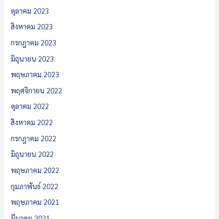
ตุลาคม 2023
สิงหาคม 2023
กรกฎาคม 2023
มิถุนายน 2023
พฤษภาคม 2023
พฤศจิกายน 2022
ตุลาคม 2022
สิงหาคม 2022
กรกฎาคม 2022
มิถุนายน 2022
พฤษภาคม 2022
กุมภาพันธ์ 2022
พฤษภาคม 2021
มีนาคม 2021