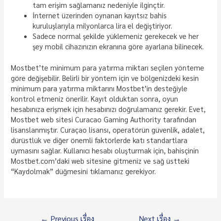
tam erişim sağlamanız nedeniyle ilginçtir.
İnternet üzerinden oynanan kayıtsız bahis
kuruluşlarıyla milyonlarca lira el değiştiriyor.
Sadece normal şekilde yüklemeniz gerekecek ve her
şey mobil cihazınızın ekranına göre ayarlana bilinecek.
Mostbet’te minimum para yatırma miktarı seçilen yönteme
göre değişebilir. Belirli bir yöntem için ve bölgenizdeki kesin
minimum para yatırma miktarını Mostbet’in desteğiyle
kontrol etmeniz önerilir. Kayıt olduktan sonra, oyun
hesabınıza erişmek için hesabınızı doğrulamanız gerekir. Evet,
Mostbet web sitesi Curacao Gaming Authority tarafından
lisanslanmıştır. Curaçao lisansı, operatörün güvenlik, adalet,
dürüstlük ve diğer önemli faktörlerde katı standartlara
uymasını sağlar. Kullanıcı hesabı oluşturmak için, bahisçinin
Mostbet.com’daki web sitesine gitmeniz ve sağ üstteki
“Kaydolmak” düğmesini tıklamanız gerekiyor.
แนะแนว
←
Previous เรื่อง
Next เรื่อง
→