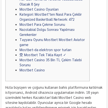
Olacak 8 Şey
Mostbet Casino Oyunları
Kategori: Mostbet’ten Nasıl Para Çekilir
Organized Basketball Network: 472
Mostbet Para Çekme Sorunu
Nazolabial Dolgu Sonrası Yapılması
Gerekenler
Təyyarə Oyunu Mostbet Mostbet Aviator
game
Mostbet-da elektron spor turları
🧝 Mostbet Tek Tıkla Kayıt ✓
Mostbet Casino 35 Bin TL Çekim Talebi
Sorunu
Mostbet Casino
Hızla büyüyen ve çoğunu kullanan bahis platformuna katılmak
istiyorsanız, Android cihazınıza uygulamaları indirin. 18 yaşın
üzerindeki herkes Kazakistan’daki Mostbet Casino web
sitesine kaydolabilir. Oyuncular ayrıca bir Google hesabı
aracılığıyla kolay yetkilendirmeye erişmek için bacaklardan