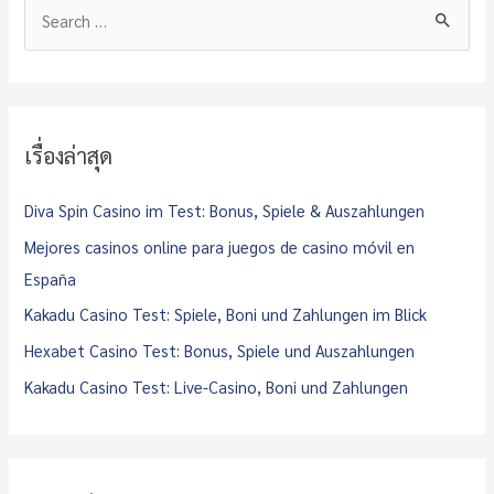
S
e
a
r
c
เรื่องล่าสุด
h
f
Diva Spin Casino im Test: Bonus, Spiele & Auszahlungen
o
Mejores casinos online para juegos de casino móvil en
r
España
:
Kakadu Casino Test: Spiele, Boni und Zahlungen im Blick
Hexabet Casino Test: Bonus, Spiele und Auszahlungen
Kakadu Casino Test: Live-Casino, Boni und Zahlungen