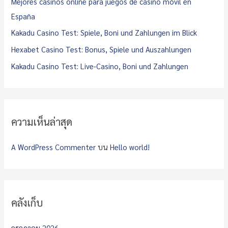
Mejores casinos online para juegos de casino móvil en
r
España
:
Kakadu Casino Test: Spiele, Boni und Zahlungen im Blick
Hexabet Casino Test: Bonus, Spiele und Auszahlungen
Kakadu Casino Test: Live-Casino, Boni und Zahlungen
ความเห็นล่าสุด
A WordPress Commenter
บน
Hello world!
คลังเก็บ
กรกฎาคม 2026