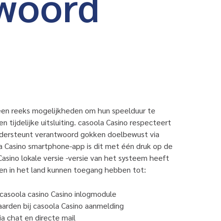
woord
 een reeks mogelijkheden om hun speelduur te
n tijdelijke uitsluiting. casoola Casino respecteert
ondersteunt verantwoord gokken doelbewust via
a Casino smartphone-app is dit met één druk op de
Casino lokale versie -versie van het systeem heeft
en in het land kunnen toegang hebben tot:
a casoola casino Casino inlogmodule
arden bij casoola Casino aanmelding
ia chat en directe mail