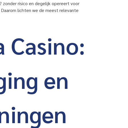
? zonder risico en degelijk opereert voor
 Daarom lichten we de meest relevante
a Casino:
ging en
ningen