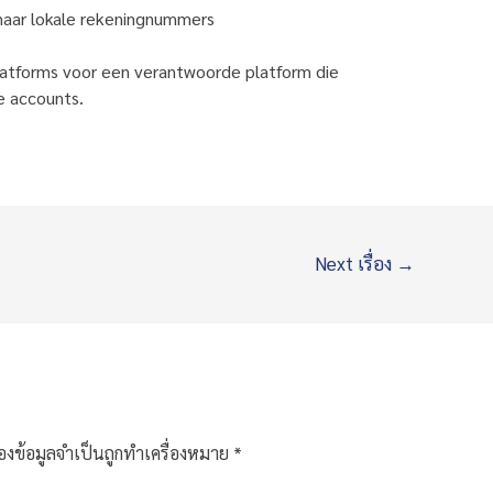
aar lokale rekeningnummers
platforms voor een verantwoorde platform die
e accounts.
Next เรื่อง
→
่องข้อมูลจำเป็นถูกทำเครื่องหมาย
*