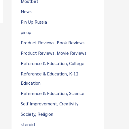
Mostbet
News
Pin Up Russia
pinup
Product Reviews, Book Reviews
Product Reviews, Movie Reviews
Reference & Education, College
Reference & Education, K-12
Education
Reference & Education, Science
Self Improvement, Creativity
Society, Religion
steroid