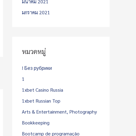
มีนาคม 2021
มกราคม 2021
หมวดหมู่
! Без рубрики
1
1xbet Casino Russia
1xbet Russian Top
Arts & Entertainment, Photography
Bookkeeping
Bootcamp de programação