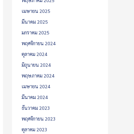
พฤษภาคม 2025
เมษายน 2025
มีนาคม 2025
มกราคม 2025
พฤศจิกายน 2024
ตุลาคม 2024
มิถุนายน 2024
พฤษภาคม 2024
เมษายน 2024
มีนาคม 2024
ธันวาคม 2023
พฤศจิกายน 2023
ตุลาคม 2023