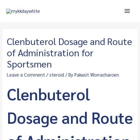
Skip
to
Main
content
Men
Clenbuterol Dosage and Route
of Administration for
Sportsmen
Leave a Comment
/
steroid
/ By
Pakasit Worracharoen
Clenbuterol
Dosage and Route