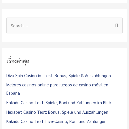
S
e
a
r
c
เรื่องล่าสุด
h
f
Diva Spin Casino im Test: Bonus, Spiele & Auszahlungen
o
Mejores casinos online para juegos de casino móvil en
r
España
:
Kakadu Casino Test: Spiele, Boni und Zahlungen im Blick
Hexabet Casino Test: Bonus, Spiele und Auszahlungen
Kakadu Casino Test: Live-Casino, Boni und Zahlungen