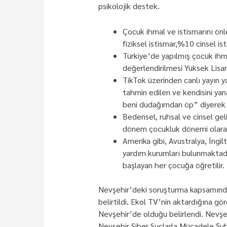
psikolojik destek.
Çocuk ihmal ve istismarını ön
fiziksel istismar,%10 cinsel i
Türkiye’de yapılmış çocuk ihma
değerlendirilmesi Yüksek Lisan
TikTok üzerinden canlı yayın y
tahmin edilen ve kendisini y
beni dudağımdan öp” diyerek
Bedensel, ruhsal ve cinsel ge
dönem çocukluk dönemi olarak
Amerika gibi, Avustralya, İngil
yardım kurumları bulunmaktadı
başlayan her çocuğa öğretilir.
Nevşehir’deki soruşturma kapsamında 
belirtildi. Ekol TV’nin aktardığına g
Nevşehir’de olduğu belirlendi. Nevşe
Nevşehir Siber Suçlarla Mücadele Şub