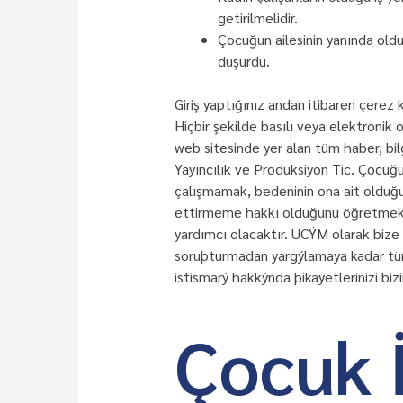
getirilmelidir.
Çocuğun ailesinin yanında old
düşürdü.
Giriş yaptığınız andan itibaren çerez 
Hiçbir şekilde basılı veya elektronik
web sitesinde yer alan tüm haber, bilg
Yayıncılık ve Prodüksiyon Tic. Çocu
çalışmamak, bedeninin ona ait olduğ
ettirmeme hakkı olduğunu öğretmek k
yardımcı olacaktır. UCÝM olarak bize
soruþturmadan yargýlamaya kadar tü
istismarý hakkýnda þikayetlerinizi bizi
Çocuk 