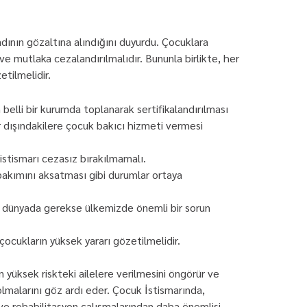
adının gözaltına alındığını duyurdu. Çocuklara
 ve mutlaka cezalandırılmalıdır. Bununla birlikte, her
tilmelidir.
belli bir kurumda toplanarak sertifikalandırılması
er dışındakilere çocuk bakıcı hizmeti vermesi
istismarı cezasız bırakılmamalı.
akımını aksatması gibi durumlar ortaya
k dünyada gerekse ülkemizde önemli bir sorun
çocukların yüksek yararı gözetilmelidir.
n yüksek riskteki ailelere verilmesini öngörür ve
olmalarını göz ardı eder. Çocuk İstismarında,
 ve rehabilitasyon çalışmalarından daha önemlisi,