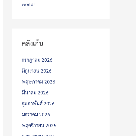
world!
คลังเก็บ
กรกฎาคม 2026
มิถุนายน 2026
พฤษภาคม 2026
มีนาคม 2026
กุมภาพันธ์ 2026
มกราคม 2026
พฤศจิกายน 2025