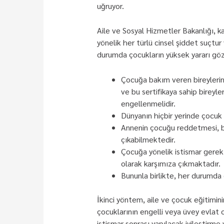
uğruyor.
Aile ve Sosyal Hizmetler Bakanlığı, k
yönelik her türlü cinsel şiddet suçtur
durumda çocukların yüksek yararı göze
Çocuğa bakım veren bireylerin 
ve bu sertifikaya sahip bireyl
engellenmelidir.
Dünyanın hiçbir yerinde çocuk 
Annenin çocuğu reddetmesi, b
çıkabilmektedir.
Çocuğa yönelik istismar gere
olarak karşımıza çıkmaktadır.
Bununla birlikte, her durumda 
İkinci yöntem, aile ve çocuk eğitimini
çocuklarının engelli veya üvey evlat 
istismar sonrası yapılacak iyileştirme