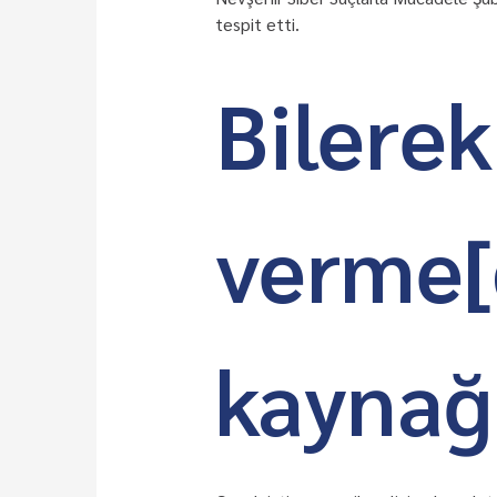
tespit etti.
Bilerek
verme[d
kaynağı