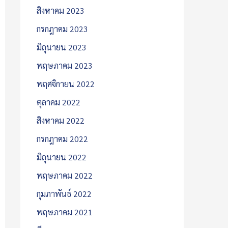
สิงหาคม 2023
กรกฎาคม 2023
มิถุนายน 2023
พฤษภาคม 2023
พฤศจิกายน 2022
ตุลาคม 2022
สิงหาคม 2022
กรกฎาคม 2022
มิถุนายน 2022
พฤษภาคม 2022
กุมภาพันธ์ 2022
พฤษภาคม 2021