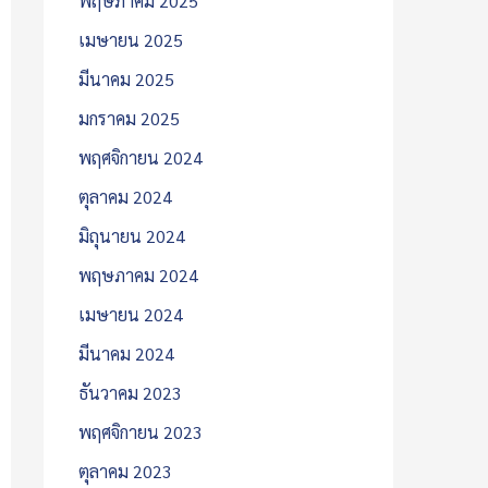
พฤษภาคม 2025
เมษายน 2025
มีนาคม 2025
มกราคม 2025
พฤศจิกายน 2024
ตุลาคม 2024
มิถุนายน 2024
พฤษภาคม 2024
เมษายน 2024
มีนาคม 2024
ธันวาคม 2023
พฤศจิกายน 2023
ตุลาคม 2023