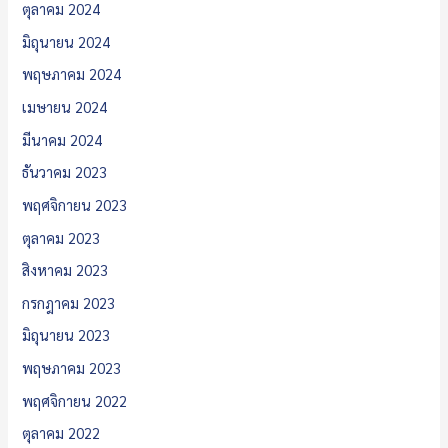
ตุลาคม 2024
มิถุนายน 2024
พฤษภาคม 2024
เมษายน 2024
มีนาคม 2024
ธันวาคม 2023
พฤศจิกายน 2023
ตุลาคม 2023
สิงหาคม 2023
กรกฎาคม 2023
มิถุนายน 2023
พฤษภาคม 2023
พฤศจิกายน 2022
ตุลาคม 2022