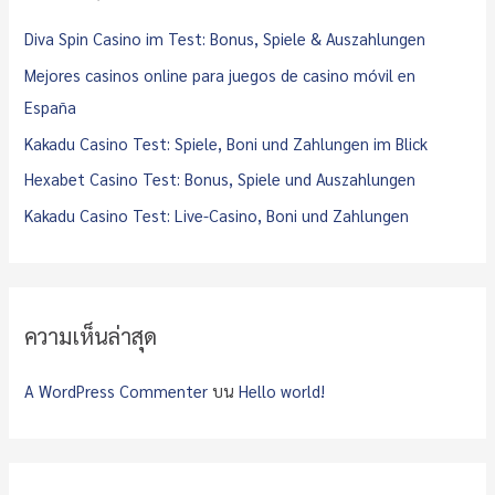
f
Diva Spin Casino im Test: Bonus, Spiele & Auszahlungen
o
Mejores casinos online para juegos de casino móvil en
r
España
:
Kakadu Casino Test: Spiele, Boni und Zahlungen im Blick
Hexabet Casino Test: Bonus, Spiele und Auszahlungen
Kakadu Casino Test: Live-Casino, Boni und Zahlungen
ความเห็นล่าสุด
A WordPress Commenter
บน
Hello world!