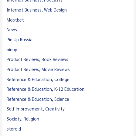
Internet Business, Web Design
Mostbet
News
Pin Up Russia
pinup
Product Reviews, Book Reviews
Product Reviews, Movie Reviews
Reference & Education, College
Reference & Education, K-12 Education
Reference & Education, Science
Self Improvement, Creativity
Society, Religion
steroid