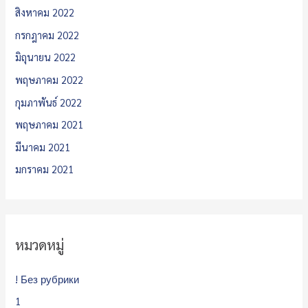
สิงหาคม 2022
กรกฎาคม 2022
มิถุนายน 2022
พฤษภาคม 2022
กุมภาพันธ์ 2022
พฤษภาคม 2021
มีนาคม 2021
มกราคม 2021
หมวดหมู่
! Без рубрики
1