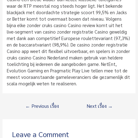
waar de RTP meestal nog steeds hoger ligt. Het bekende
blackjack met doordachte strategie scoort 99,5% en Jacks
or Better komt tot overmaat boven dat niveau. Volgens
bijna elke zonder cruks casino Casino review komt uit het
live-segment van casino zonder registratie Casino geweldig
met dank aan competitief Europese roulettevariant (97,3%)
en de baccaratvariant (98,9%). De casino zonder registratie
Casino app weet dit flexibel uitvoerbaar, en spelers in zonder
cruks casino Casino Nederland maken gebruik van heldere
toelichting bij iedereen die aangeboden game. NetEnt,
Evolution Gaming en Pragmatic Play Live tellen mee tot de
meest vooraanstaande gameleveranciers die gezamenlijk dit
scala mogelijk weten te realiseren.
แนะแนว
←
Previous เรื่อง
Next เรื่อง
→
เรื่อง
Leave a Comment