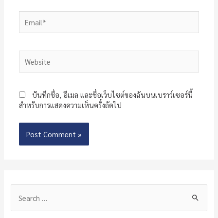
Email*
Website
บันทึกชื่อ, อีเมล และชื่อเว็บไซต์ของฉันบนเบราว์เซอร์นี้
สำหรับการแสดงความเห็นครั้งถัดไป
S
e