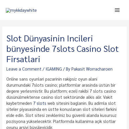
Skip
to
Main
content
Men
Slot Dünyasinin Incileri
bünyesinde 7slots Casino Slot
Firsatlari
Leave a Comment
/
IGAMING
/ By
Pakasit Worracharoen
Online sans oyunlari pazarinin rakipsiz oyun alani
durumundaki 7slots casino; platformlar arasinda üstün bir
degere yerlesmistir. Bu platform; ezeli rakibi 7 slots casino
düsünülmektense casino slot sektöründe alkis alir. Vakit
kaybetmeden
7 slots
web sitesini baglanin. Bu adimla slot
siteler piyasasinda en üstte konuslanan slot siteleri farkini
elde edin. Slot sitesi zevkleriniz bu güvenli alanda kusursuz
pozisyona yükselecektir. Platformda kullanima açik slotlar
oyunu arsivi büyüleyicidir.