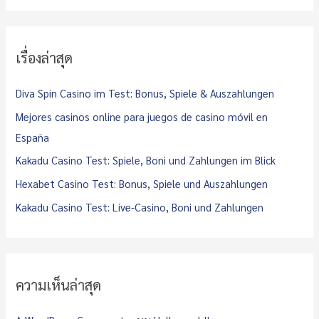
a
r
c
เรื่องล่าสุด
h
f
Diva Spin Casino im Test: Bonus, Spiele & Auszahlungen
o
Mejores casinos online para juegos de casino móvil en
r
España
:
Kakadu Casino Test: Spiele, Boni und Zahlungen im Blick
Hexabet Casino Test: Bonus, Spiele und Auszahlungen
Kakadu Casino Test: Live-Casino, Boni und Zahlungen
ความเห็นล่าสุด