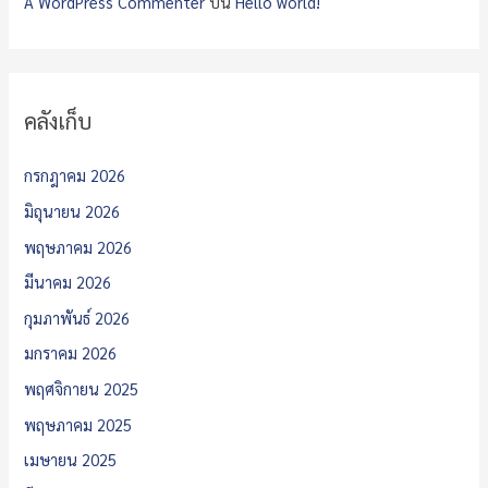
A WordPress Commenter
บน
Hello world!
คลังเก็บ
กรกฎาคม 2026
มิถุนายน 2026
พฤษภาคม 2026
มีนาคม 2026
กุมภาพันธ์ 2026
มกราคม 2026
พฤศจิกายน 2025
พฤษภาคม 2025
เมษายน 2025