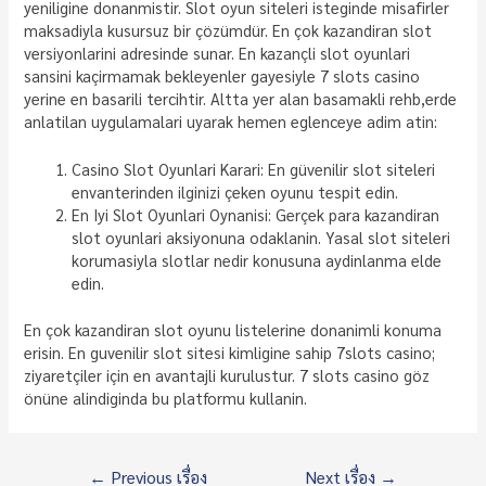
yeniligine donanmistir. Slot oyun siteleri isteginde misafirler
maksadiyla kusursuz bir çözümdür. En çok kazandiran slot
versiyonlarini adresinde sunar. En kazançli slot oyunlari
sansini kaçirmamak bekleyenler gayesiyle 7 slots casino
yerine en basarili tercihtir. Altta yer alan basamakli rehb,erde
anlatilan uygulamalari uyarak hemen eglenceye adim atin:
Casino Slot Oyunlari Karari: En güvenilir slot siteleri
envanterinden ilginizi çeken oyunu tespit edin.
En Iyi Slot Oyunlari Oynanisi: Gerçek para kazandiran
slot oyunlari aksiyonuna odaklanin. Yasal slot siteleri
korumasiyla slotlar nedir konusuna aydinlanma elde
edin.
En çok kazandiran slot oyunu listelerine donanimli konuma
erisin. En guvenilir slot sitesi kimligine sahip 7slots casino;
ziyaretçiler için en avantajli kurulustur. 7 slots casino göz
önüne alindiginda bu platformu kullanin.
แนะแนว
←
Previous เรื่อง
Next เรื่อง
→